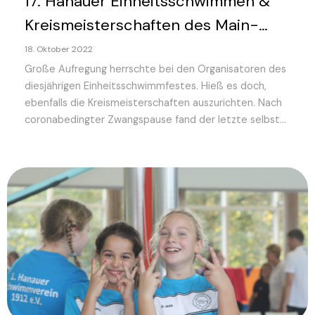
17. Hanauer Einheitsschwimmen &
Kreismeisterschaften des Main-
Kinzig-Kreises 2022
18. Oktober 2022
Große Aufregung herrschte bei den Organisatoren des
diesjährigen Einheitsschwimmfestes. Hieß es doch,
ebenfalls die Kreismeisterschaften auszurichten. Nach
coronabedingter Zwangspause fand der letzte selbst...