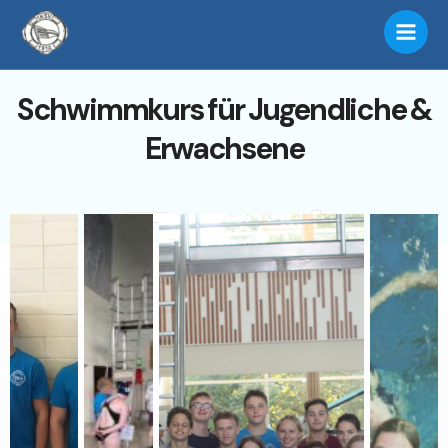
Zum
Main
Inhalt
Men
springen
Schwimmkurs für Jugendliche &
Erwachsene
Travel