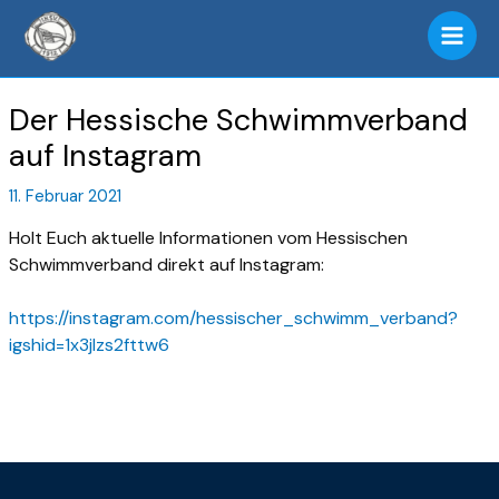
Zum
Main
Inhalt
Men
springen
Der Hessische Schwimmverband
auf Instagram
11. Februar 2021
Holt Euch aktuelle Informationen vom Hessischen
Schwimmverband direkt auf Instagram:
https://instagram.com/hessischer_schwimm_verband?
igshid=1x3jlzs2fttw6