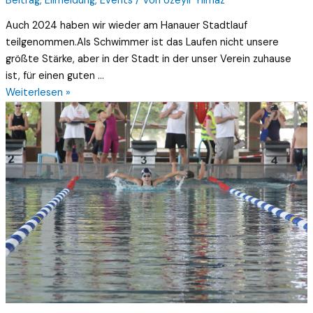
Beitrag
,
Eilmeldung
,
Events
/ Von
Üzeyir Yilmaz
Auch 2024 haben wir wieder am Hanauer Stadtlauf
teilgenommen.Als Schwimmer ist das Laufen nicht unsere
größte Stärke, aber in der Stadt in der unser Verein zuhause
ist, für einen guten …
Weiterlesen »
Einladungswettkampf
im
Heinrich
Fischer
Bad
am
05.10.24