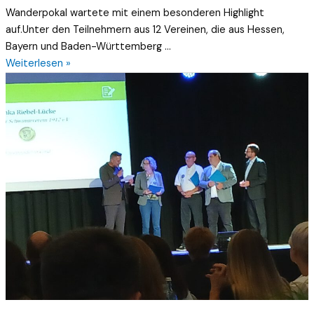
Wanderpokal wartete mit einem besonderen Highlight
auf.Unter den Teilnehmern aus 12 Vereinen, die aus Hessen,
Bayern und Baden-Württemberg …
Weiterlesen »
Sportlerehrung
des
Main
kinzig
Kreises
am
23.09.2023