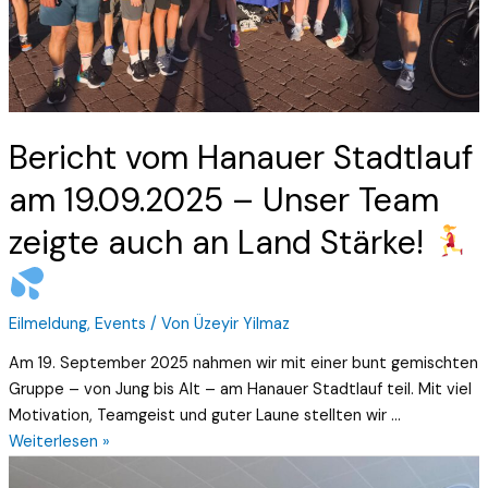
zeigte
auch
an
Land
Stärke!
Bericht vom Hanauer Stadtlauf
am 19.09.2025 – Unser Team
zeigte auch an Land Stärke!
Eilmeldung
,
Events
/ Von
Üzeyir Yilmaz
Am 19. September 2025 nahmen wir mit einer bunt gemischten
Gruppe – von Jung bis Alt – am Hanauer Stadtlauf teil. Mit viel
Motivation, Teamgeist und guter Laune stellten wir …
Weiterlesen »
Trainingswochenende